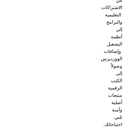
من
الاشتراكات
التعليمية
والبرامج
إلى
أنظمة
التشغيل
وإضافات
الووردبرس
وصولاً
إلى
الكتب
الرقمية
منتجات
أصلية
وآمنة
تلبي
احتياجاتك.