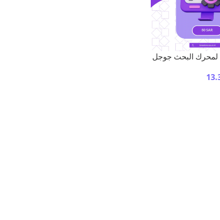
 لمحرك البحث جوجل
13.
ة